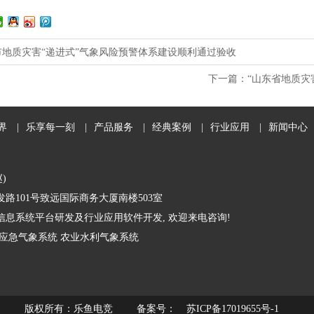
市地质灾害“递进式”气象风险预警体系建设顺利通过验收
下一篇：
“山东省地质灾
界
|
乐享每一刻
|
产品服务
|
经典案例
|
行业应用
|
新闻中心
赵)
路101号致远国际商务大厦南楼503室
息系统平台研发及行业应用软件开发, 欢迎来电咨询!
应急气象系统
农业水利气象系统
备案号：
版权所有：乐鱼电竞
苏ICP备17019655号-1