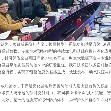
致认为，项目成果资料齐全，预警模型与系统功能满足县级“递进
目通过验收。专家也对预警模型的持续优化和基础数据的深化应
，我司凭借全自研国产化DMGIS平台、时空大数据平台与专
台及县级地灾智慧防治APP的研发重任。我司技术团队紧密对接
警全流程，实现了预警信息的智能生成、快速发布、动态跟踪与
的成功验收，不仅是安化县地质灾害防治能力迈上新台阶的标志
技术实力与卓越的项目交付能力。我司将继续秉承“技术赋能，智
、高效、精准的地质灾害综合防治体系，为守护人民群众生命财